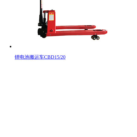
锂电池搬运车CBD15/20