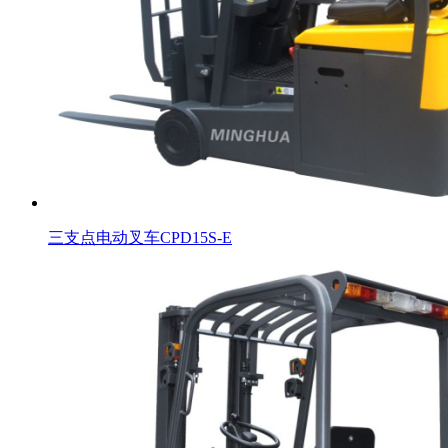
三支点电动叉车CPD15S-E