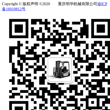
Copyright © 版权声明 ©2020 重庆明华机械有限公司
渝ICP
备16010812号