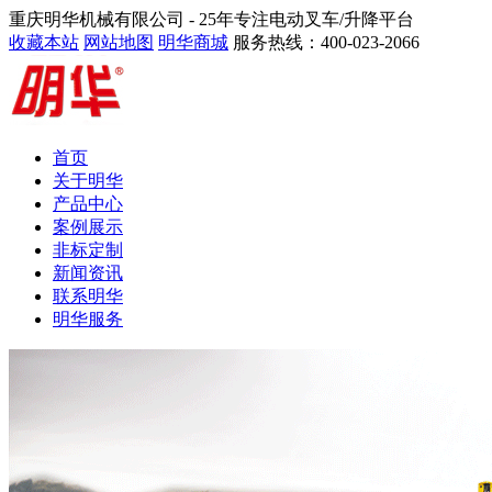
重庆明华机械有限公司 -
25年专注电动叉车/升降平台
收藏本站
网站地图
明华商城
服务热线：
400-023-2066
首页
关于明华
产品中心
案例展示
非标定制
新闻资讯
联系明华
明华服务