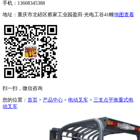
手机：
13608345388
地址：
重庆市北碚区蔡家工业园盈田·光电工谷41幢
地图查看
扫一扫，微信咨询
您的位置：
首页
>
产品中心
>
电动叉车
>
三支点平衡重式电
动叉车