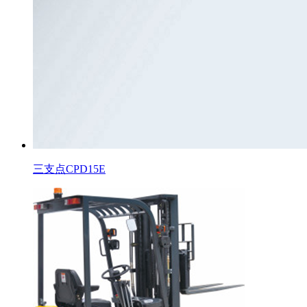
三支点CPD15E