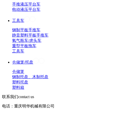
手推液压平台车
电动液压平台车
工具车
钢制平板手推车
静音塑料平板手推车
氧气瓶车/虎头车
重型平板拖车
工具车
仓储笼/托盘
仓储笼
钢制托盘、木制托盘
塑料托盘
塑料箱
联系我们
contact us
电话：
重庆明华机械有限公司