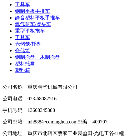
工具车
钢制平板手推车
静音塑料平板手推车
氧气瓶车/虎头车
重型平板拖车
工具车
仓储笼/托盘
仓储笼
钢制托盘、木制托盘
塑料托盘
塑料箱
公司名称：
重庆明华机械有限公司
公司电话：
023-68087516
手机号码：
13608345388
公司邮箱：
mh888@cqminghua.com
邮编：
400707
公司地址：
重庆市北碚区蔡家工业园盈田·光电工谷41幢