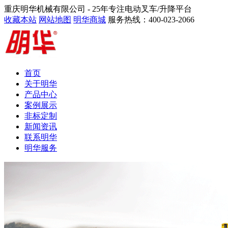
重庆明华机械有限公司 -
25年专注电动叉车/升降平台
收藏本站
网站地图
明华商城
服务热线：
400-023-2066
首页
关于明华
产品中心
案例展示
非标定制
新闻资讯
联系明华
明华服务