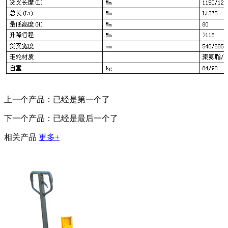
上一个产品：
已经是第一个了
下一个产品：
已经是最后一个了
相关产品
更多+