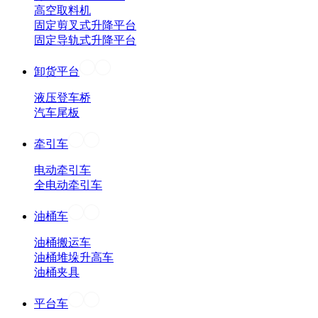
高空取料机
固定剪叉式升降平台
固定导轨式升降平台
卸货平台
液压登车桥
汽车尾板
牵引车
电动牵引车
全电动牵引车
油桶车
油桶搬运车
油桶堆垛升高车
油桶夹具
平台车