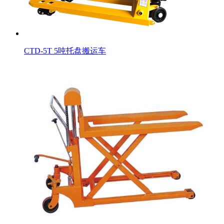
CTD-5T 5吨托盘搬运车