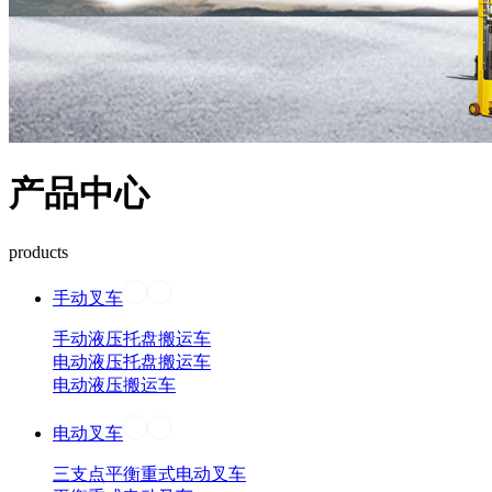
产品中心
products
手动叉车
手动液压托盘搬运车
电动液压托盘搬运车
电动液压搬运车
电动叉车
三支点平衡重式电动叉车