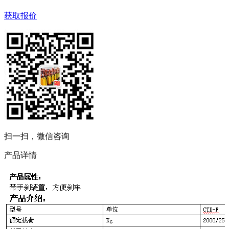
获取报价
扫一扫，微信咨询
产品详情