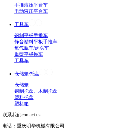
手推液压平台车
电动液压平台车
工具车
钢制平板手推车
静音塑料平板手推车
氧气瓶车/虎头车
重型平板拖车
工具车
仓储笼/托盘
仓储笼
钢制托盘、木制托盘
塑料托盘
塑料箱
联系我们
contact us
电话：
重庆明华机械有限公司