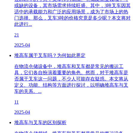
或缺的设备，其市场需求持续旺盛。其中，3吨叉车因其
适中的承载能力和广泛的应用场景，成为了市场上的热
门选择。那么，叉车3吨的价格究竟是多少呢？本文将对
此进行...
21
2025-04
堆高车属于叉车吗？为何如此界定
在物流仓储设备中，堆高车和叉车都是常见的搬运工
具，它们各自扮演着重要的角色。然而，对于堆高车是
否属于叉车这一问题，不少人可能存在疑惑。本文将从
定义、功能、结构等方面进行探讨，以明确堆高车与叉
车的关系。...
11
2025-04
堆高车与叉车的区别探析