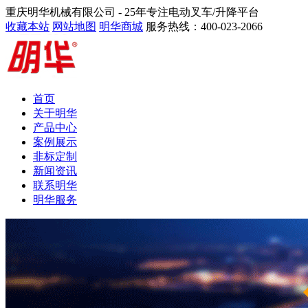
重庆明华机械有限公司 -
25年专注电动叉车/升降平台
收藏本站
网站地图
明华商城
服务热线：
400-023-2066
首页
关于明华
产品中心
案例展示
非标定制
新闻资讯
联系明华
明华服务