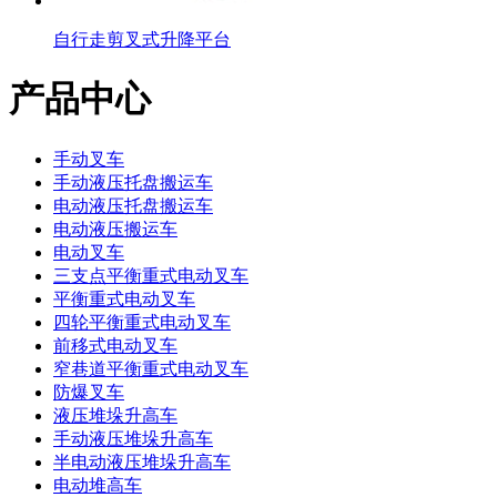
自行走剪叉式升降平台
产品中心
手动叉车
手动液压托盘搬运车
电动液压托盘搬运车
电动液压搬运车
电动叉车
三支点平衡重式电动叉车
平衡重式电动叉车
四轮平衡重式电动叉车
前移式电动叉车
窄巷道平衡重式电动叉车
防爆叉车
液压堆垛升高车
手动液压堆垛升高车
半电动液压堆垛升高车
电动堆高车