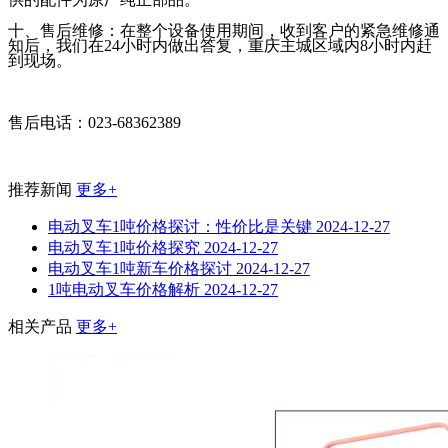
十、售后维修：在整个设备使用期间，收到客户的紧急维修通
知后，我们在
24
小时内做出答复，重庆主城区域内
8
小时内赶
到现场。
售后电话：
023-68362389
推荐新闻
更多+
电动叉车1吨价格探讨：性价比是关键
2024-12-27
电动叉车1吨价格探究
2024-12-27
电动叉车1吨新车价格探讨
2024-12-27
1吨电动叉车价格解析
2024-12-27
相关产品
更多+