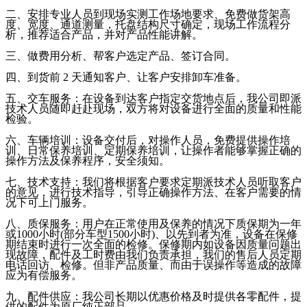
二、安排专业人员到现场实测工作场地要求、免费做货架高
度、宽度、通道测量，托盘结构尺寸确定，现场工作流程分
析，推荐适合产品，并对产品性能讲解。
三、做费用分析、帮客户选定产品、签订合同。
四、到货前
2
天通知客户、让客户安排卸车准备。
五、交车服务：在设备到达客户指定交货地点后，我公司即派
技术人员随即赶赴现场，双方将对设备进行全面的质量和性能
检验。
六、车辆培训：设备交付后，对操作人员，免费提供操作培
训、日常保养培训、定期保养培训，让操作者能够掌握正确的
操作方法及保养程序，安全须知。
七、技术支持：我们将根据客户要求定期派技术人员听取客户
的意见，进行技术指导，引导正确操作方法、在客户需要的情
况下可上门服务。
八、质保服务：用户在正常使用及保养的情况下质保期为一年
或
1000
小时
(
部分车型
1500
小时
)
、以先到者为准，设备在保修
期结束时进行一次全面的检修。保修期内如设备因质量问题出
现故障，配件及工时费由我们负责承担，我们的售后人员定期
电话回访、检修。但非产品质量、而由于误操作等造成的故障
应为有偿服务。
九、配件供应：我公司长期以优惠价格及时提供各零配件，提
供的配件为原厂纯正部品。