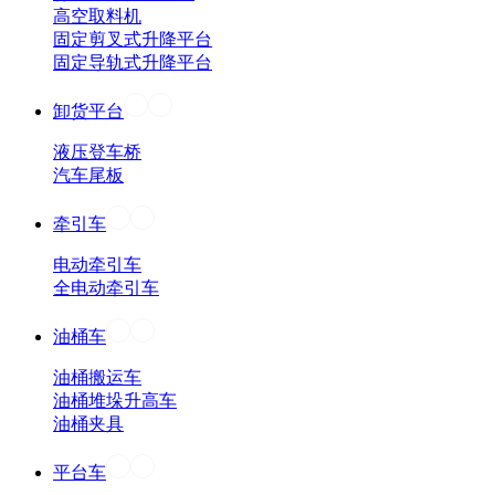
高空取料机
固定剪叉式升降平台
固定导轨式升降平台
卸货平台
液压登车桥
汽车尾板
牵引车
电动牵引车
全电动牵引车
油桶车
油桶搬运车
油桶堆垛升高车
油桶夹具
平台车