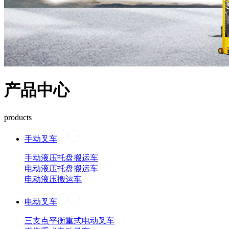
产品中心
products
手动叉车
手动液压托盘搬运车
电动液压托盘搬运车
电动液压搬运车
电动叉车
三支点平衡重式电动叉车