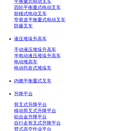
平衡重式电动叉车
四轮平衡重式电动叉车
前移式电动叉车
窄巷道平衡重式电动叉车
防爆叉车
液压堆垛升高车
手动液压堆垛升高车
半电动液压堆垛升高车
电动堆高车
电动托盘式堆垛车
内燃平衡重式叉车
升降平台
剪叉式升降平台
移动剪叉式升降平台
铝合金升降平台
自行走剪叉式升降平台
臂式高空作业平台