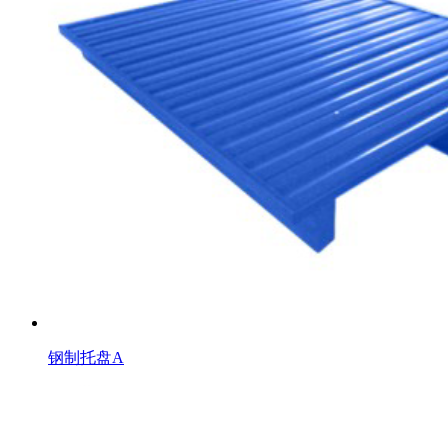
钢制托盘A