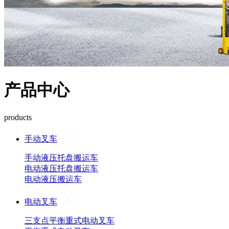
产品中心
products
手动叉车
手动液压托盘搬运车
电动液压托盘搬运车
电动液压搬运车
电动叉车
三支点平衡重式电动叉车