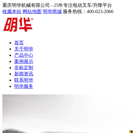
重庆明华机械有限公司 -
25年专注电动叉车/升降平台
收藏本站
网站地图
明华商城
服务热线：
400-023-2066
首页
关于明华
产品中心
案例展示
非标定制
新闻资讯
联系明华
明华服务