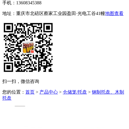
手机：
13608345388
地址：
重庆市北碚区蔡家工业园盈田·光电工谷41幢
地图查看
扫一扫，微信咨询
您的位置：
首页
>
产品中心
>
仓储笼/托盘
>
钢制托盘、木制
托盘