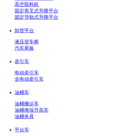
高空取料机
固定剪叉式升降平台
固定导轨式升降平台
卸货平台
液压登车桥
汽车尾板
牵引车
电动牵引车
全电动牵引车
油桶车
油桶搬运车
油桶堆垛升高车
油桶夹具
平台车