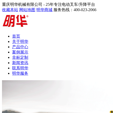
重庆明华机械有限公司 -
25年专注电动叉车/升降平台
收藏本站
网站地图
明华商城
服务热线：
400-023-2066
首页
关于明华
产品中心
案例展示
非标定制
新闻资讯
联系明华
明华服务