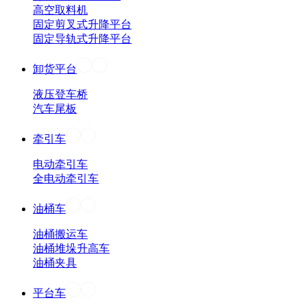
高空取料机
固定剪叉式升降平台
固定导轨式升降平台
卸货平台
液压登车桥
汽车尾板
牵引车
电动牵引车
全电动牵引车
油桶车
油桶搬运车
油桶堆垛升高车
油桶夹具
平台车