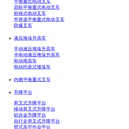
平衡重式电动叉车
四轮平衡重式电动叉车
前移式电动叉车
窄巷道平衡重式电动叉车
防爆叉车
液压堆垛升高车
手动液压堆垛升高车
半电动液压堆垛升高车
电动堆高车
电动托盘式堆垛车
内燃平衡重式叉车
升降平台
剪叉式升降平台
移动剪叉式升降平台
铝合金升降平台
自行走剪叉式升降平台
臂式高空作业平台