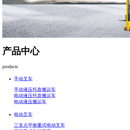
产品中心
products
手动叉车
手动液压托盘搬运车
电动液压托盘搬运车
电动液压搬运车
电动叉车
三支点平衡重式电动叉车