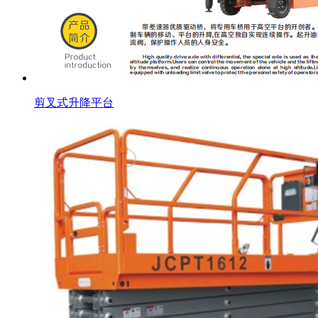
剪叉式升降平台