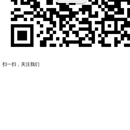
扫一扫，关注我们