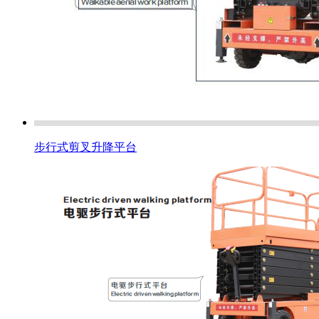
步行式剪叉升降平台