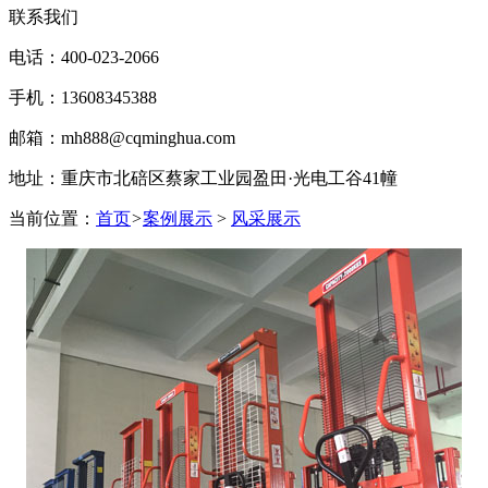
联系我们
电话：
400-023-2066
手机：
13608345388
邮箱：
mh888@cqminghua.com
地址：
重庆市北碚区蔡家工业园盈田·光电工谷41幢
当前位置：
首页
>
案例展示
>
风采展示