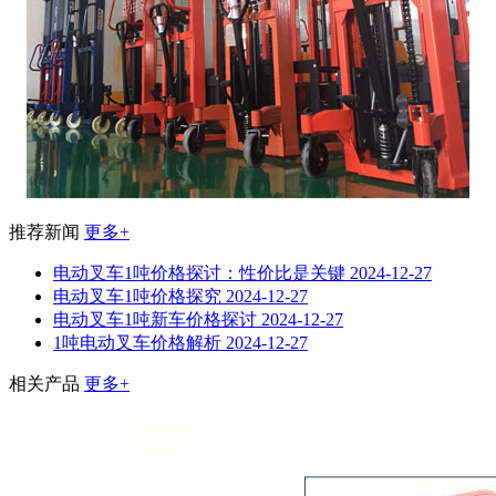
推荐新闻
更多+
电动叉车1吨价格探讨：性价比是关键
2024-12-27
电动叉车1吨价格探究
2024-12-27
电动叉车1吨新车价格探讨
2024-12-27
1吨电动叉车价格解析
2024-12-27
相关产品
更多+